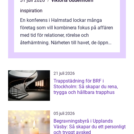
31 juli 2026
Viktoria Uddenholm
inspiration
En konferens i Halmstad lockar många
företag som vill kombinera fokus på affären
med tid för relationer, rörelse och
återhämtning. Närheten till havet, de öppna
landskapen och flera moderna anläggning...
21 juli 2026
Trappstädning för BRF i
Stockholm: Så skapar du rena,
trygga och hållbara trapphus
05 juli 2026
Begravningsbyrå i Upplands
Väsby: Så skapar du ett personligt
och tryggt avsked