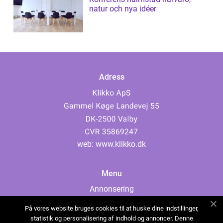
natur och nya idéer
Adress
web:
www.klikko.dk
Menu
Annonsering
Om oss
På vores website bruges cookies til at huske dine indstillinger,
Cookies
statistik og personalisering af indhold og annoncer. Denne