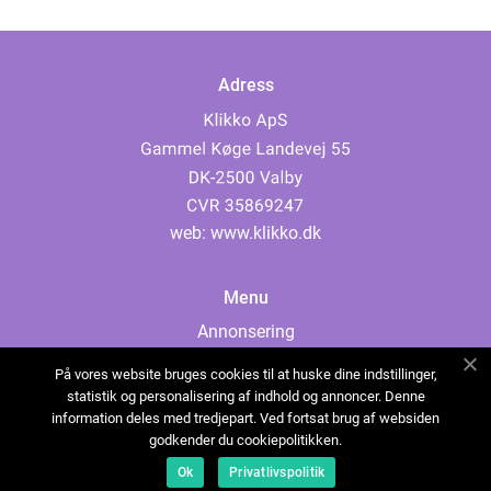
Adress
web:
www.klikko.dk
Menu
Annonsering
Om oss
På vores website bruges cookies til at huske dine indstillinger,
Cookies
statistik og personalisering af indhold og annoncer. Denne
information deles med tredjepart. Ved fortsat brug af websiden
Kontakta oss
godkender du cookiepolitikken.
Sitemap
Ok
Privatlivspolitik