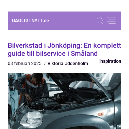
DAGLIGTNYTT.
se
Bilverkstad i Jönköping: En komplett
guide till bilservice i Småland
inspiration
03 februari 2025
Viktoria Uddenholm