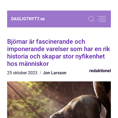
DAGLIGTNYTT.
se
Björnar är fascinerande och
imponerande varelser som har en rik
historia och skapar stor nyfikenhet
hos människor
redaktionel
25 oktober 2023
Jon Larsson