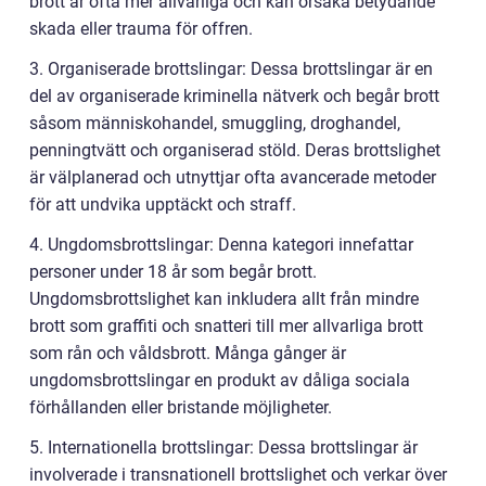
brott är ofta mer allvarliga och kan orsaka betydande
skada eller trauma för offren.
3. Organiserade brottslingar: Dessa brottslingar är en
del av organiserade kriminella nätverk och begår brott
såsom människohandel, smuggling, droghandel,
penningtvätt och organiserad stöld. Deras brottslighet
är välplanerad och utnyttjar ofta avancerade metoder
för att undvika upptäckt och straff.
4. Ungdomsbrottslingar: Denna kategori innefattar
personer under 18 år som begår brott.
Ungdomsbrottslighet kan inkludera allt från mindre
brott som graffiti och snatteri till mer allvarliga brott
som rån och våldsbrott. Många gånger är
ungdomsbrottslingar en produkt av dåliga sociala
förhållanden eller bristande möjligheter.
5. Internationella brottslingar: Dessa brottslingar är
involverade i transnationell brottslighet och verkar över