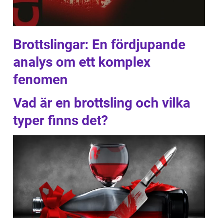
Brottslingar: En fördjupande
analys om ett komplex
fenomen
Vad är en brottsling och vilka
typer finns det?