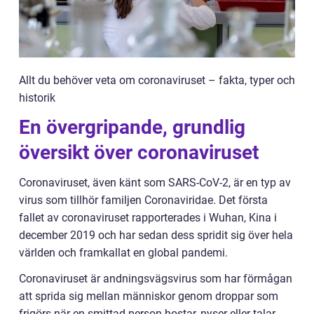
Allt du behöver veta om coronaviruset – fakta, typer och
historik
En övergripande, grundlig
översikt över coronaviruset
Coronaviruset, även känt som SARS-CoV-2, är en typ av
virus som tillhör familjen Coronaviridae. Det första
fallet av coronaviruset rapporterades i Wuhan, Kina i
december 2019 och har sedan dess spridit sig över hela
världen och framkallat en global pandemi.
Coronaviruset är andningsvägsvirus som har förmågan
att sprida sig mellan människor genom droppar som
frigörs när en smittad person hostar, nyser eller talar.