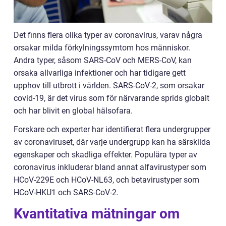
Det finns flera olika typer av coronavirus, varav några
orsakar milda förkylningssymtom hos människor.
Andra typer, såsom SARS-CoV och MERS-CoV, kan
orsaka allvarliga infektioner och har tidigare gett
upphov till utbrott i världen. SARS-CoV-2, som orsakar
covid-19, är det virus som för närvarande sprids globalt
och har blivit en global hälsofara.
Forskare och experter har identifierat flera undergrupper
av coronaviruset, där varje undergrupp kan ha särskilda
egenskaper och skadliga effekter. Populära typer av
coronavirus inkluderar bland annat alfavirustyper som
HCoV-229E och HCoV-NL63, och betavirustyper som
HCoV-HKU1 och SARS-CoV-2.
Kvantitativa mätningar om