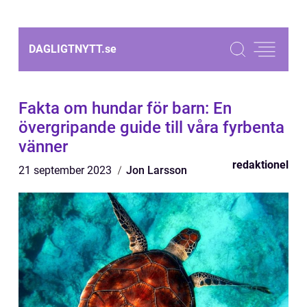
DAGLIGTNYTT.
se
Fakta om hundar för barn: En
övergripande guide till våra fyrbenta
vänner
redaktionel
21 september 2023
Jon Larsson