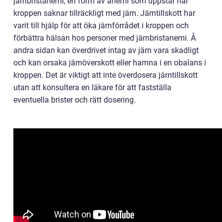
järnbristanemi, en form av anemi som uppstår när
kroppen saknar tillräckligt med järn. Järntillskott har
varit till hjälp för att öka järnförrådet i kroppen och
förbättra hälsan hos personer med järnbristanemi. Å
andra sidan kan överdrivet intag av järn vara skadligt
och kan orsaka järnöverskott eller hamna i en obalans i
kroppen. Det är viktigt att inte överdosera järntillskott
utan att konsultera en läkare för att fastställa
eventuella brister och rätt dosering.