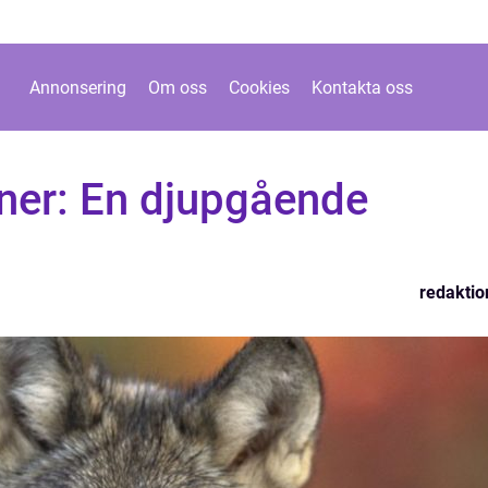
Annonsering
Om oss
Cookies
Kontakta oss
ner: En djupgående
redaktio