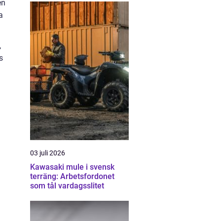
en
a
,
s
03 juli 2026
Kawasaki mule i svensk
terräng: Arbetsfordonet
som tål vardagsslitet