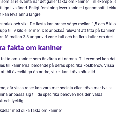
 som är relevanta när det gäller fakta om kaniner. Till exempel, 
liga livslängd. Enligt forskning lever kaniner i genomsnitt i cirk
m kan leva ännu längre.
torlek och vikt. De flesta kaninraser väger mellan 1,5 och 5 kilo
p till 9 kilo eller mer. Det är också relevant att titta på kaninen
n få mellan 3-8 ungar vid varje kull och ha flera kullar om året.
ika fakta om kaniner
ka fakta om kaniner som är värda att nämna. Till exempel kan det
ges till kaninerna, beroende på deras specifika kostbehov. Vissa
t bli överviktiga än andra, vilket kan kräva särskild
rna, där vissa raser kan vara mer sociala eller kräva mer fysisk
 kunna anpassa sig till de specifika behoven hos den valda
sk och lycklig.
kdelar med olika fakta om kaniner