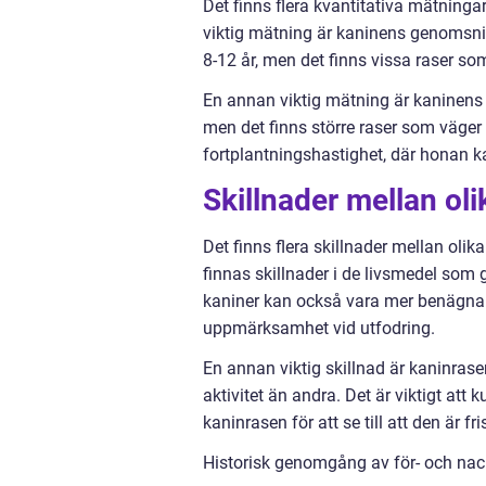
Det finns flera kvantitativa mätningar
viktig mätning är kaninens genomsnitt
8-12 år, men det finns vissa raser so
En annan viktig mätning är kaninens s
men det finns större raser som väger up
fortplantningshastighet, där honan ka
Skillnader mellan ol
Det finns flera skillnader mellan oli
finnas skillnader i de livsmedel som 
kaniner kan också vara mer benägna at
uppmärksamhet vid utfodring.
En annan viktig skillnad är kaninrase
aktivitet än andra. Det är viktigt att
kaninrasen för att se till att den är fri
Historisk genomgång av för- och nac