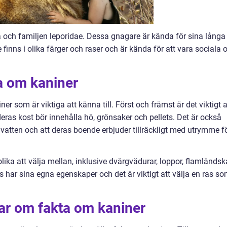
 och familjen leporidae. Dessa gnagare är kända för sina långa
inns i olika färger och raser och är kända för att vara sociala 
a om kaniner
er som är viktiga att känna till. Först och främst är det viktigt a
deras kost bör innehålla hö, grönsaker och pellets. Det är också
ent vatten och att deras boende erbjuder tillräckligt med utrymme f
olika att välja mellan, inklusive dvärgvädurar, loppor, flamländsk
s har sina egna egenskaper och det är viktigt att välja en ras s
ar om fakta om kaniner