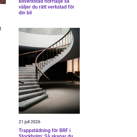
Bilverkstad norrtälje så
väljer du rätt verkstad för
din bil
t
21 juli 2026
Trappstädning för BRF i
Stockholm: Så skapar du