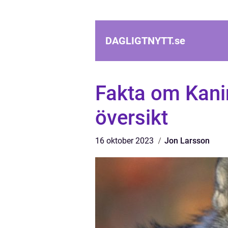
DAGLIGTNYTT.
se
Fakta om Kani
översikt
16 oktober 2023
Jon Larsson