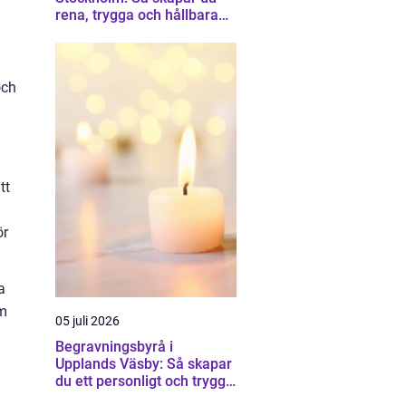
rena, trygga och hållbara
trapphus
och
tt
ör
a
om
05 juli 2026
Begravningsbyrå i
Upplands Väsby: Så skapar
du ett personligt och tryggt
avsked