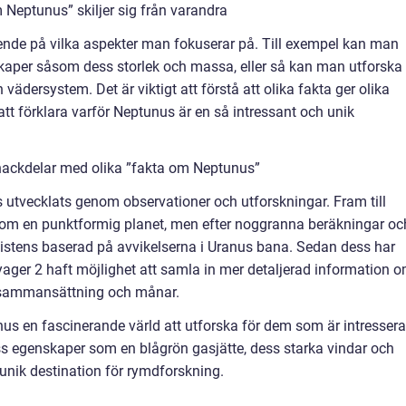
 Neptunus” skiljer sig från varandra
nde på vilka aspekter man fokuserar på. Till exempel kan man
kaper såsom dess storlek och massa, eller så kan man utforska
ersystem. Det är viktigt att förstå att olika fakta ger olika
 att förklara varför Neptunus är en så intressant och unik
nackdelar med olika ”fakta om Neptunus”
s utvecklats genom observationer och utforskningar. Fram till
som en punktformig planet, men efter noggranna beräkningar oc
istens baserad på avvikelserna i Uranus bana. Sedan dess har
ager 2 haft möjlighet att samla in mer detaljerad information 
 sammansättning och månar.
s en fascinerande värld att utforska för dem som är intresser
s egenskaper som en blågrön gasjätte, dess starka vindar och
unik destination för rymdforskning.