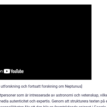
 utforskning och fortsatt forskning om Neptunus]
atpersoner som är intresserade av astronomi och vetenskap, vilk
rmedla autenticitet och expertis. Genom att strukturera texten på e