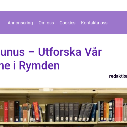
Annonsering
Om oss
Cookies
Kontakta oss
unus – Utforska Vår
ne i Rymden
redaktio