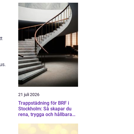
tt
us.
21 juli 2026
Trappstädning för BRF i
Stockholm: Så skapar du
rena, trygga och hållbara
trapphus