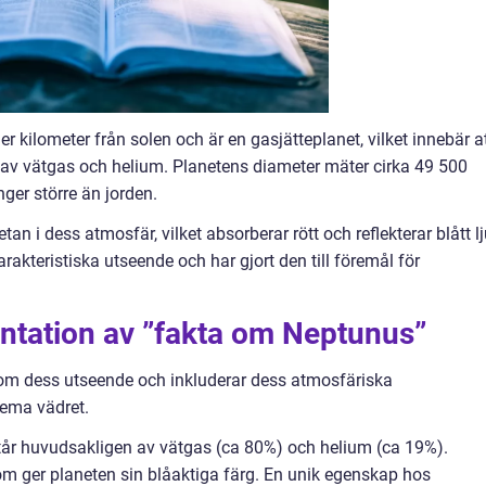
r kilometer från solen och är en gasjätteplanet, vilket innebär a
av vätgas och helium. Planetens diameter mäter cirka 49 500
nger större än jorden.
n i dess atmosfär, vilket absorberar rött och reflekterar blått lj
kteristiska utseende och har gjort den till föremål för
ntation av ”fakta om Neptunus”
om dess utseende och inkluderar dess atmosfäriska
ema vädret.
år huvudsakligen av vätgas (ca 80%) och helium (ca 19%).
m ger planeten sin blåaktiga färg. En unik egenskap hos