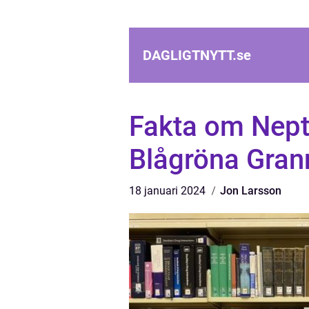
DAGLIGTNYTT.
se
Fakta om Nept
Blågröna Gran
18 januari 2024
Jon Larsson