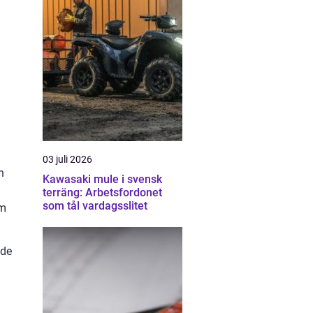
03 juli 2026
h
Kawasaki mule i svensk
terräng: Arbetsfordonet
som tål vardagsslitet
om
ade