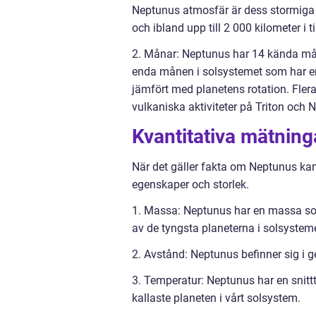
Neptunus atmosfär är dess stormiga 
och ibland upp till 2 000 kilometer i 
2. Månar: Neptunus har 14 kända måna
enda månen i solsystemet som har en r
jämfört med planetens rotation. Fle
vulkaniska aktiviteter på Triton och
Kvantitativa mätnin
När det gäller fakta om Neptunus kan
egenskaper och storlek.
1. Massa: Neptunus har en massa som 
av de tyngsta planeterna i solsysteme
2. Avstånd: Neptunus befinner sig i g
3. Temperatur: Neptunus har en snittte
kallaste planeten i vårt solsystem.