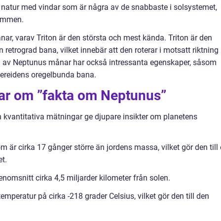
natur med vindar som är några av de snabbaste i solsystemet,
timmen.
r, varav Triton är den största och mest kända. Triton är den
etrograd bana, vilket innebär att den roterar i motsatt riktning
ra av Neptunus månar har också intressanta egenskaper, såsom
 Nereidens oregelbunda bana.
gar om ”fakta om Neptunus”
 kvantitativa mätningar ge djupare insikter om planetens
är cirka 17 gånger större än jordens massa, vilket gör den till
t.
enomsnitt cirka 4,5 miljarder kilometer från solen.
mperatur på cirka -218 grader Celsius, vilket gör den till den