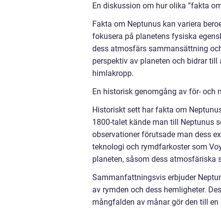
En diskussion om hur olika ”fakta om
Fakta om Neptunus kan variera beroe
fokusera på planetens fysiska egens
dess atmosfärs sammansättning och väd
perspektiv av planeten och bidrar till
himlakropp.
En historisk genomgång av för- och 
Historiskt sett har fakta om Neptunu
1800-talet kände man till Neptunus 
observationer förutsade man dess ex
teknologi och rymdfarkoster som Voy
planeten, såsom dess atmosfäriska
Sammanfattningsvis erbjuder Neptunu
av rymden och dess hemligheter. Des
mångfalden av månar gör den till en 