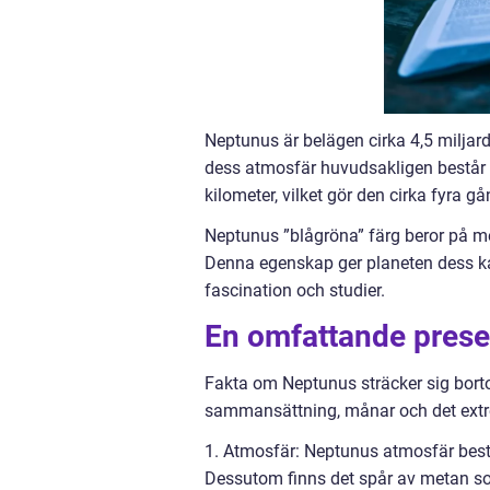
Neptunus är belägen cirka 4,5 miljarde
dess atmosfär huvudsakligen består 
kilometer, vilket gör den cirka fyra gå
Neptunus ”blågröna” färg beror på meta
Denna egenskap ger planeten dess kara
fascination och studier.
En omfattande prese
Fakta om Neptunus sträcker sig bort
sammansättning, månar och det extr
1. Atmosfär: Neptunus atmosfär best
Dessutom finns det spår av metan so