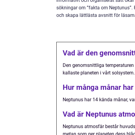
informativt och organiserat sätt ökar
sökningar om ”fakta om Neptunus”. Pu
och skapa lättlästa avsnitt för läsarn
Vad är den genomsnit
Den genomsnittliga temperaturen på
kallaste planeten i vårt solsystem.
Hur många månar har
Neptunus har 14 kända månar, var
Vad är Neptunus atmo
Neptunus atmosfär består huvudsa
metan som ger planeten dess blåg