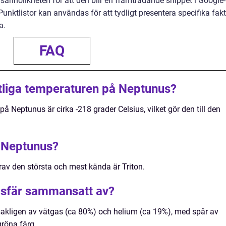
 sannolikheten för att den blir en framträdande snippet i Google-
nktlistor kan användas för att tydligt presentera specifika fak
a.
FAQ
tliga temperaturen på Neptunus?
 Neptunus är cirka -218 grader Celsius, vilket gör den till den
 Neptunus?
av den största och mest kända är Triton.
sfär sammansatt av?
kligen av vätgas (ca 80%) och helium (ca 19%), med spår av
röna färg.