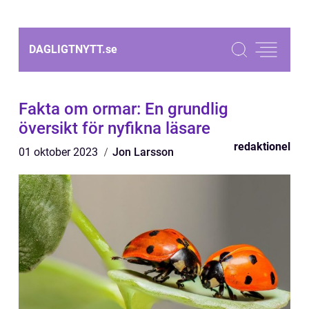
DAGLIGTNYTT.
se
Fakta om ormar: En grundlig
översikt för nyfikna läsare
redaktionel
01 oktober 2023
Jon Larsson