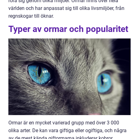
röra sig genom olika miljöer. Ormar finns över hela
världen och har anpassat sig till olika livsmiljöer, från
regnskogar till öknar.
Typer av ormar och popularitet
Ormar är en mycket varierad grupp med över 3 000
olika arter. De kan vara giftiga eller ogiftiga, och några
av de mest kända giftormarna inkluderar kobror,