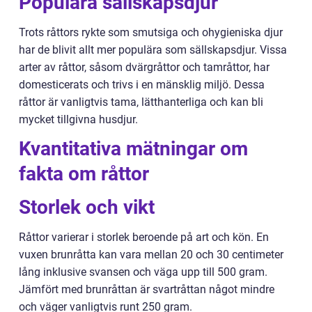
Populära sällskapsdjur
Trots råttors rykte som smutsiga och ohygieniska djur
har de blivit allt mer populära som sällskapsdjur. Vissa
arter av råttor, såsom dvärgråttor och tamråttor, har
domesticerats och trivs i en mänsklig miljö. Dessa
råttor är vanligtvis tama, lätthanterliga och kan bli
mycket tillgivna husdjur.
Kvantitativa mätningar om
fakta om råttor
Storlek och vikt
Råttor varierar i storlek beroende på art och kön. En
vuxen brunråtta kan vara mellan 20 och 30 centimeter
lång inklusive svansen och väga upp till 500 gram.
Jämfört med brunråttan är svartråttan något mindre
och väger vanligtvis runt 250 gram.