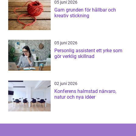
05 juni 2026
Garn grunden för hållbar och
kreativ stickning
05 juni 2026
Personlig assistent ett yrke som
gör verklig skillnad
02 juni 2026
Konferens halmstad närvaro,
natur och nya idéer