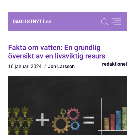
DAGLIGTNYTT.
se
Fakta om vatten: En grundlig
översikt av en livsviktig resurs
redaktionel
16 januari 2024
Jon Larsson