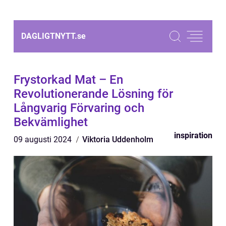
DAGLIGTNYTT.
se
Frystorkad Mat – En
Revolutionerande Lösning för
Långvarig Förvaring och
Bekvämlighet
inspiration
09 augusti 2024
Viktoria Uddenholm