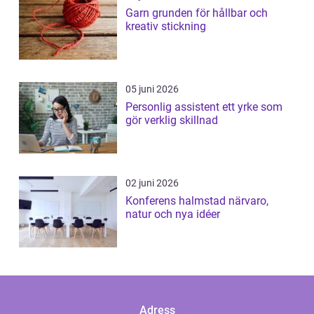
Garn grunden för hållbar och
kreativ stickning
05 juni 2026
Personlig assistent ett yrke som
gör verklig skillnad
02 juni 2026
Konferens halmstad närvaro,
natur och nya idéer
Adress