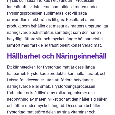
fryses och sedan torkas i ett vakuum. Processen
innebär att iskristallerna som bildas i maten under
frysningsprocessen sublimeras, det vill säga
omvandlas direkt från is till gas. Resultatet är en
produkt som behåller det mesta av matens ursprungliga
näringsvärde och struktur, samtidigt som den har en
betydligt lättare vikt och mycket längre hållbarhetstid
jämfört med färsk eller traditionellt konserverad mat.
Hållbarhet och Näringsinnehåll
Ett kännetecken för frystorkad mat är dess långa
hållbarhet. Frystorkade produkter kan hålla i åratal, och
i vissa fall decennier, utan att förlora betydande
näringsvärde eller smak. Frystorkningsprocessen
förhindrar också tillväxt av mikroorganismer och
nedbrytning av maten, vilket gör att den håller sig säker
och ätbar under mycket lång tid. Dessutom behåller
frystorkad mat större delen av sina vitaminer och