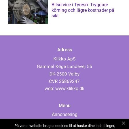
Bilservice i Tyresö: Tryggare
körning och lägre kostnader på
sikt
Adress
web:
www.klikko.dk
Menu
Annonsering
Om oss
På vores website bruges cookies til at huske dine indstillinger,