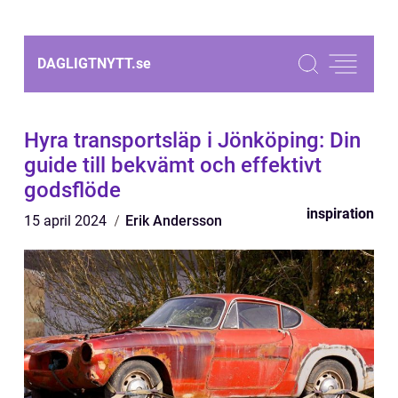
DAGLIGTNYTT.
se
Hyra transportsläp i Jönköping: Din
guide till bekvämt och effektivt
godsflöde
inspiration
15 april 2024
Erik Andersson