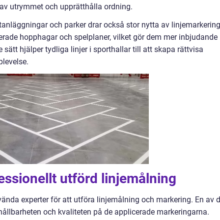
t av utrymmet och upprätthålla ordning.
tanläggningar och parker drar också stor nytta av linjemarkering
rade hopphagar och spelplaner, vilket gör dem mer inbjudande
tt hjälper tydliga linjer i sporthallar till att skapa rättvisa
plevelse.
ssionellt utförd linjemålning
ända experter för att utföra linjemålning och markering. En av 
 hållbarheten och kvaliteten på de applicerade markeringarna.