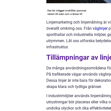
Linjemarkering och linjemålning är v
överallt omkring oss. Från
väglinjer
p
sporthallar och industriella miljöer, g
utrymmen. Låt oss utforska betydelse
infrastruktur.
Tillämpningar av lin
De många användningsområdena för lin
På trafikerade vägar används väglinje
Dessa linjer är inte bara för dekorati
skapa klara och tydliga gränser.
I industrimiljöer används linjemålnin
utrustningar bör placeras eller vilk
undvika olyckor och öka effektivitete