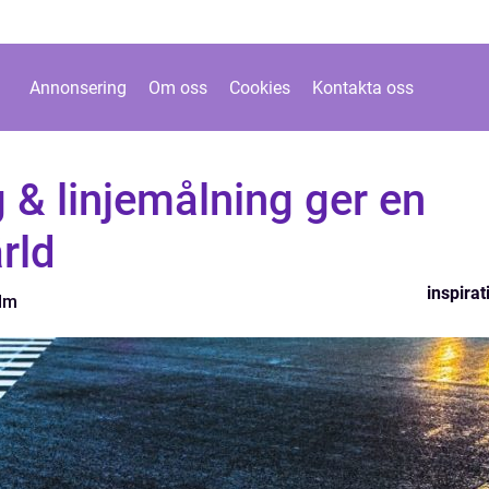
Annonsering
Om oss
Cookies
Kontakta oss
 & linjemålning ger en
rld
inspirat
olm