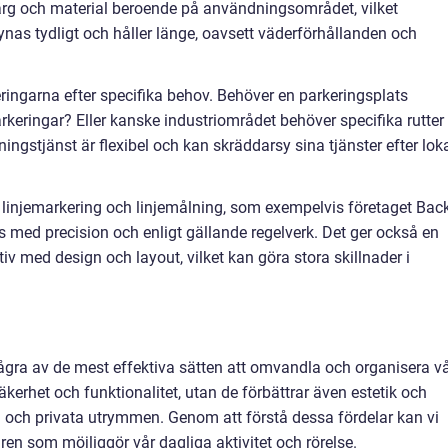
 färg och material beroende på användningsområdet, vilket
 synas tydligt och håller länge, oavsett väderförhållanden och
ngarna efter specifika behov. Behöver en parkeringsplats
keringar? Eller kanske industriområdet behöver specifika rutter
ningstjänst är flexibel och kan skräddarsy sina tjänster efter lok
av linjemarkering och linjemålning, som exempelvis företaget Bac
örs med precision och enligt gällande regelverk. Det ger också en
ativ med design och layout, vilket kan göra stora skillnader i
ågra av de mest effektiva sätten att omvandla och organisera v
säkerhet och funktionalitet, utan de förbättrar även estetik och
 och privata utrymmen. Genom att förstå dessa fördelar kan vi
en som möjliggör vår dagliga aktivitet och rörelse.