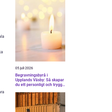
ala
ka
05 juli 2026
Begravningsbyrå i
Upplands Väsby: Så skapar
du ett personligt och tryggt
avsked
åra