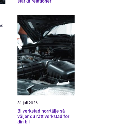
stärka relationer
ns
31 juli 2026
Bilverkstad norrtälje så
väljer du rätt verkstad för
din bil