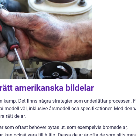
rätt amerikanska bildelar
a en kamp. Det finns några strategier som underlättar processen. F
n bilmodell väl, inklusive årsmodell och specifikationer. Med denn
a rätt delar.
r som oftast behöver bytas ut, som exempelvis bromsdelar,
 kan också vara till hjälp. Dessa delar är ofta de som slits mes