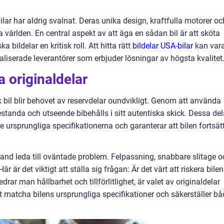
ilar har aldrig svalnat. Deras unika design, kraftfulla motorer oc
la världen. En central aspekt av att äga en sådan bil är att sköta
 bildelar en kritisk roll. Att hitta rätt
bildelar USA-bilar
kan var
liserade leverantörer som erbjuder lösningar av högsta kvalitet
a originaldelar
bil blir behovet av reservdelar oundvikligt. Genom att använda
restanda och utseende bibehålls i sitt autentiska skick. Dessa del
e ursprungliga specifikationerna och garanterar att bilen fortsät
land leda till oväntade problem. Felpassning, snabbare slitage o
r är det viktigt att ställa sig frågan: Är det värt att riskera bile
edrar man hållbarhet och tillförlitlighet, är valet av originaldelar
tt matcha bilens ursprungliga specifikationer och säkerställer b