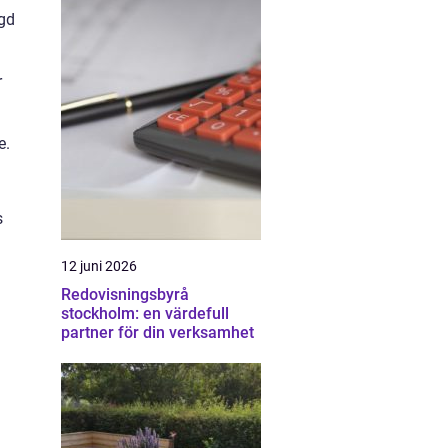
ngd
r
e.
s
12 juni 2026
Redovisningsbyrå
stockholm: en värdefull
partner för din verksamhet