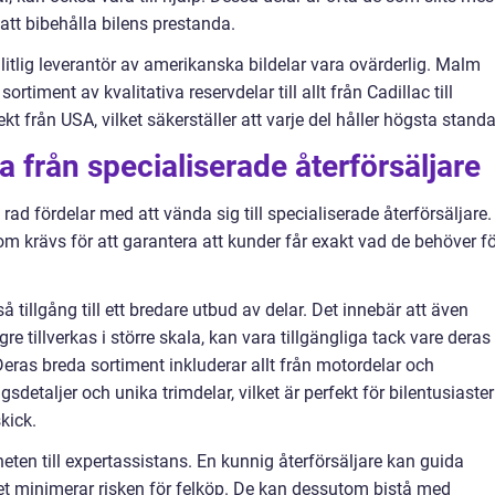
att bibehålla bilens prestanda.
itlig leverantör av amerikanska bildelar vara ovärderlig. Malm
sortiment av kvalitativa reservdelar till allt från Cadillac till
kt från USA, vilket säkerställer att varje del håller högsta standa
 från specialiserade återförsäljare
rad fördelar med att vända sig till specialiserade återförsäljare.
om krävs för att garantera att kunder får exakt vad de behöver f
å tillgång till ett bredare utbud av delar. Det innebär att även
re tillverkas i större skala, kan vara tillgängliga tack vare deras
eras breda sortiment inkluderar allt från motordelar och
sdetaljer och unika trimdelar, vilket är perfekt för bilentusiaster
skick.
ten till expertassistans. En kunnig återförsäljare kan guida
ket minimerar risken för felköp. De kan dessutom bistå med