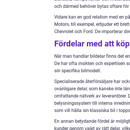
och därmed behöver bytas oftare för 
Vidare kan en god relation med en pål
Motors, till exempel, erbjuder ett brett 
Chevrolet och Ford. De importerar dire
Fördelar med att köpa
När man handlar bildelar finns det en 
De har ofta insikten och expertisen s
sin specifika bilmodell.
Specialiserade återförsäljare har ocks
ovanligare delar, som kanske inte läng
omfattande nätverk av leverantörer. D
belysningssystem till interna inredning
som vill hålla sin klassiska bil i topp
En annan betydande fördel är möjlighe
kunder genom valet av rätt delar, vil