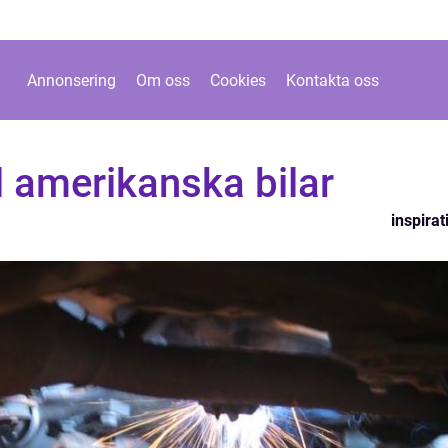
Annonsering
Om oss
Cookies
Kontakta oss
ll amerikanska bilar
inspirat