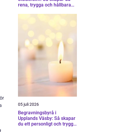
rena, trygga och hållbara
trapphus
ör
05 juli 2026
a
Begravningsbyrå i
Upplands Väsby: Så skapar
du ett personligt och tryggt
avsked
t