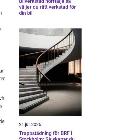
Bilverkstad norrtälje så
väljer du rätt verkstad för
h
din bil
a
.
ar
ter
ch
ns
åde
21 juli 2026
Trappstädning för BRF i
Stockholm: Så skapar du