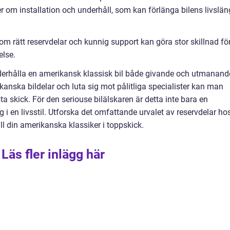
 om installation och underhåll, som kan förlänga bilens livslä
nom rätt reservdelar och kunnig support kan göra stor skillnad fö
else.
erhålla en amerikansk klassisk bil både givande och utmanand
anska bildelar och luta sig mot pålitliga specialister kan man
sta skick. För den seriouse bilälskaren är detta inte bara en
ng i en livsstil. Utforska det omfattande urvalet av reservdelar ho
 din amerikanska klassiker i toppskick.
Läs fler inlägg här