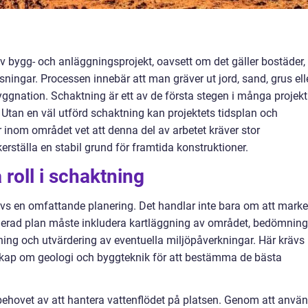
av bygg- och anläggningsprojekt, oavsett om det gäller bostäder,
tsningar. Processen innebär att man gräver ut jord, sand, grus ell
yggnation. Schaktning är ett av de första stegen i många projekt
 Utan en väl utförd schaktning kan projektets tidsplan och
 inom området vet att denna del av arbetet kräver stor
erställa en stabil grund för framtida konstruktioner.
 roll i schaktning
vs en omfattande planering. Det handlar inte bara om att marke
jerad plan måste inkludera kartläggning av området, bedömning
g och utvärdering av eventuella miljöpåverkningar. Här krävs
kap om geologi och byggteknik för att bestämma de bästa
behovet av att hantera vattenflödet på platsen. Genom att anvä