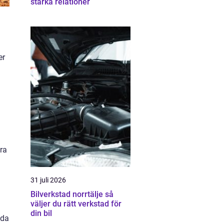
stärka relationer
er
ra
31 juli 2026
Bilverkstad norrtälje så
väljer du rätt verkstad för
din bil
nda