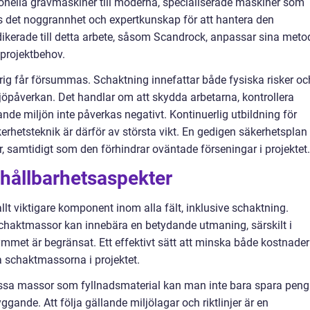
itionella grävmaskiner till moderna, specialiserade maskiner som
s det noggrannhet och expertkunskap för att hantera den
ikerade till detta arbete, såsom Scandrock, anpassar sina meto
 projektbehov.
rig får försummas. Schaktning innefattar både fysiska risker oc
ljöpåverkan. Det handlar om att skydda arbetarna, kontrollera
vande miljön inte påverkas negativt. Kontinuerlig utbildning för
hetsteknik är därför av största vikt. En gedigen säkerhetsplan
samtidigt som den förhindrar oväntade förseningar i projektet.
hållbarhetsaspekter
llt viktigare komponent inom alla fält, inklusive schaktning.
chaktmassor kan innebära en betydande utmaning, särskilt i
met är begränsat. Ett effektivt sätt att minska både kostnader
 schaktmassorna i projektet.
ssa massor som fyllnadsmaterial kan man inte bara spara peng
yggande. Att följa gällande miljölagar och riktlinjer är en