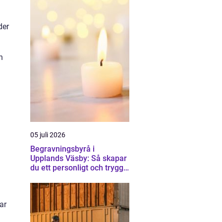
der
h
05 juli 2026
Begravningsbyrå i
Upplands Väsby: Så skapar
du ett personligt och tryggt
avsked
ar