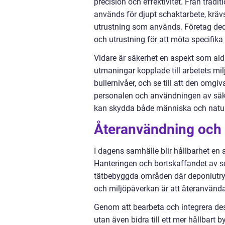
precision och effektivitet. Från trad
används för djupt schaktarbete, kräv
utrustning som används. Företag ded
och utrustning för att möta specifika
Vidare är säkerhet en aspekt som ald
utmaningar kopplade till arbetets mi
bullernivåer, och se till att den omgi
personalen och användningen av säker
kan skydda både människa och natur, 
Återanvändning och 
I dagens samhälle blir hållbarhet en a
Hanteringen och bortskaffandet av s
tätbebyggda områden där deponiutrym
och miljöpåverkan är att återanvända
Genom att bearbeta och integrera de
utan även bidra till ett mer hållbart b