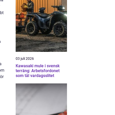
bt
a
03 juli 2026
a
Kawasaki mule i svensk
 om
terräng: Arbetsfordonet
som tål vardagsslitet
ör