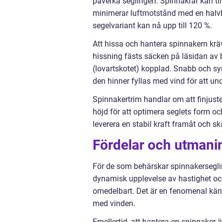
påverka seglingen. Spinnakrar kan til
minimerar luftmotstånd med en halvb
segelvariant kan nå upp till 120 %.
Att hissa och hantera spinnakern krä
hissning fästs säcken på läsidan av
(lovartskotet) kopplad. Snabb och sy
den hinner fyllas med vind för att und
Spinnakertrim handlar om att finjus
höjd för att optimera seglets form o
leverera en stabil kraft framåt och sk
Fördelar och utmani
För de som behärskar spinnakerseglin
dynamisk upplevelse av hastighet och
omedelbart. Det är en fenomenal käns
med vinden.
Emellertid, att hantera en spinnaker