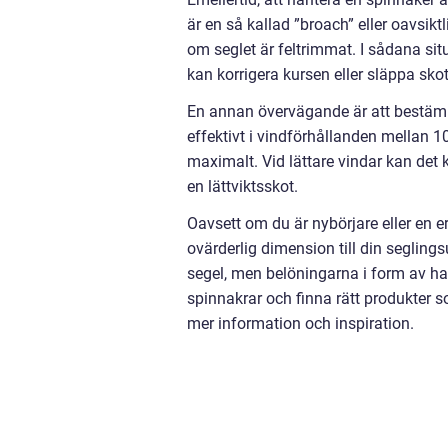
är en så kallad ”broach” eller oavsikt
om seglet är feltrimmat. I sådana si
kan korrigera kursen eller släppa skot
En annan övervägande är att bestämma
effektivt i vindförhållanden mellan 1
maximalt. Vid lättare vindar kan de
en lättviktsskot.
Oavsett om du är nybörjare eller en 
ovärderlig dimension till din segling
segel, men belöningarna i form av has
spinnakrar och finna rätt produkter 
mer information och inspiration.