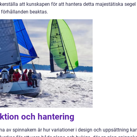
säkerställa att kunskapen för att hantera detta majestätiska segel
 förhållanden beaktas.
ktion och hantering
a av spinnakern är hur variationer i design och uppsättning ka