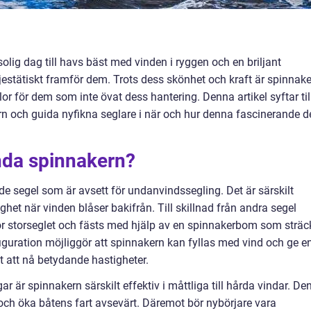
olig dag till havs bäst med vinden i ryggen och en briljant
jestätiskt framför dem. Trots dess skönhet och kraft är spinnak
lor för dem som inte övat dess hantering. Denna artikel syftar til
rn och guida nyfikna seglare i när och hur denna fascinerande d
nda spinnakern?
nde segel som är avsett för undanvindssegling. Det är särskilt
ghet när vinden blåser bakifrån. Till skillnad från andra segel
ör storseglet och fästs med hjälp av en spinnakerbom som sträc
nfiguration möjliggör att spinnakern kan fyllas med vind och ge e
gt att nå betydande hastigheter.
 är spinnakern särskilt effektiv i måttliga till hårda vindar. De
 och öka båtens fart avsevärt. Däremot bör nybörjare vara