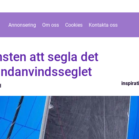
Annonsering
Om oss
Cookies
Kontakta oss
sten att segla det
undanvindsseglet
inspirat
d