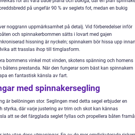
lverkas för att vara både plana och bukiga, där en plan spinnake
reddsbredd på ungefär 90 % av seglets fot, medan en bukig
ver noggrann uppmärksamhet på detalj. Vid förberedelser inför
 båten och spinnakerbommen sätts i lovart med gajen
nkroniserad hissning är nyckeln; spinnakern bör hissa upp inna
vika att trasslas ihop till timglasform.
tera bommens vinkel mot vinden, skotens spänning och hornens
ch båtens prestanda. När den fungerar som bäst kan spinnakern
apa en fantastisk känsla av fart.
ngar med spinnakersegling
g är belöningen stor. Seglingen med detta segel erbjuder en
 styrka, där varje justering av trim och skot kan kännas
la att se det färgglada seglet fyllas och propellera båten framå
 är inte utan dess utmaningar. En av de mer omdiskuterade risker