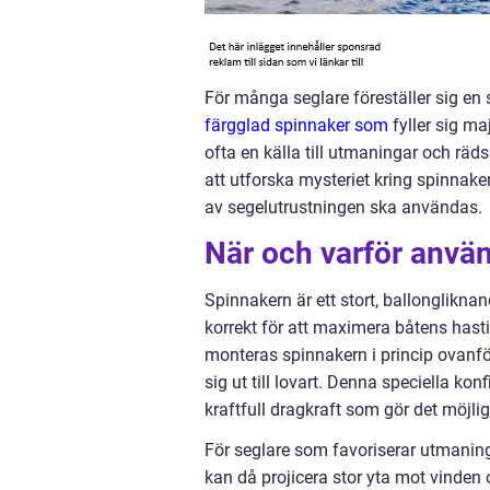
För många seglare föreställer sig en s
färgglad spinnaker som
fyller sig ma
ofta en källa till utmaningar och räds
att utforska mysteriet kring spinnake
av segelutrustningen ska användas.
När och varför anvä
Spinnakern är ett stort, ballonglikna
korrekt för att maximera båtens hasti
monteras spinnakern i princip ovanf
sig ut till lovart. Denna speciella ko
kraftfull dragkraft som gör det möjli
För seglare som favoriserar utmaningar
kan då projicera stor yta mot vinden