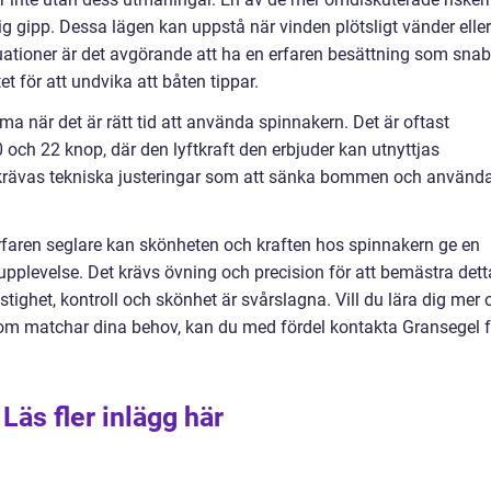
lig gipp. Dessa lägen kan uppstå när vinden plötsligt vänder eller
tuationer är det avgörande att ha en erfaren besättning som snab
et för att undvika att båten tippar.
 när det är rätt tid att använda spinnakern. Det är oftast
0 och 22 knop, där den lyftkraft den erbjuder kan utnyttjas
t krävas tekniska justeringar som att sänka bommen och använd
erfaren seglare kan skönheten och kraften hos spinnakern ge en
supplevelse. Det krävs övning och precision för att bemästra dett
tighet, kontroll och skönhet är svårslagna. Vill du lära dig mer
som matchar dina behov, kan du med fördel kontakta Gransegel f
Läs fler inlägg här