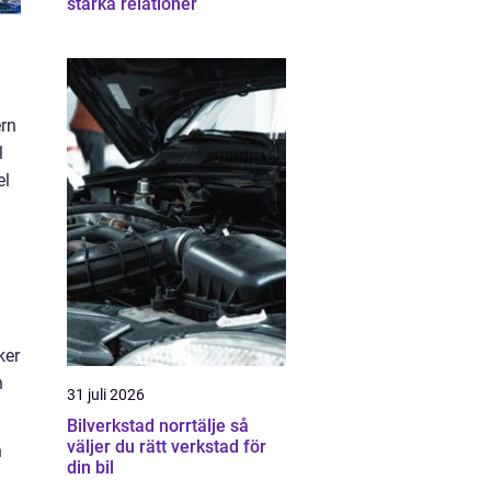
stärka relationer
ern
l
el
ker
n
31 juli 2026
Bilverkstad norrtälje så
väljer du rätt verkstad för
n
din bil