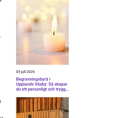
r
n
05 juli 2026
Begravningsbyrå i
Upplands Väsby: Så skapar
du ett personligt och tryggt
avsked
t
na