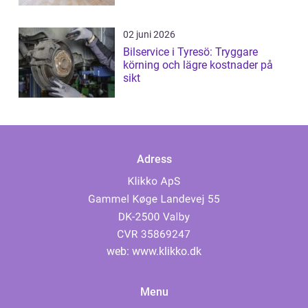
02 juni 2026
Bilservice i Tyresö: Tryggare
körning och lägre kostnader på
sikt
Adress
web:
www.klikko.dk
Menu