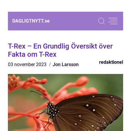
DAGLIGTNYTT.
se
T-Rex – En Grundlig Översikt över
Fakta om T-Rex
redaktionel
03 november 2023
Jon Larsson