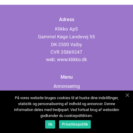
Adress
web:
www.klikko.dk
Menu
Annonsering
Om oss
På vores website bruges cookies til at huske dine indstillinger,
Cookies
statistik og personalisering af indhold og annoncer. Denne
information deles med tredjepart. Ved fortsat brug af websiden
Kontakta oss
godkender du cookiepolitikken.
Sitemap
Ok
Privatlivspolitik