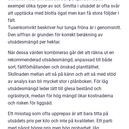
exempel olika typer av sot. Smitta i utsädet är ofta svår
att upptäcka med blotta ögat men kan få stora följder i
fält.
Tusenkornvikt beskriver hur tunga fröna är i genomsnitt.
Den siffran är grunden för korrekt beräkning av
utsädesmängd per hektar.
När dessa värden kombineras går det att räkna ut en
rekommenderad utsädesmängd, anpassad till både
sort, fältförhållanden och önskad planttäthet.
Skillnaden mellan att så på känn och att så med stöd
av analys kan bli mycket stor i plånboken. För låg
utsädesmängd leder lätt till glesa bestånd och
ogrästryck, medan för hög mängd ökar kostnaderna
och risken för liggsäd.
Ett misstag som ofta upprepas är att bara titta på
utsädets pris per kilo och inte på kvaliteten. Ett parti
med något högre pris men hög grobarhet, låg