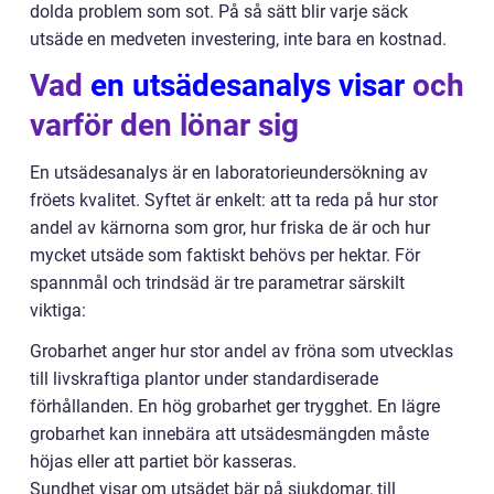
dolda problem som sot. På så sätt blir varje säck
utsäde en medveten investering, inte bara en kostnad.
Vad
en utsädesanalys visar
och
varför den lönar sig
En utsädesanalys är en laboratorieundersökning av
fröets kvalitet. Syftet är enkelt: att ta reda på hur stor
andel av kärnorna som gror, hur friska de är och hur
mycket utsäde som faktiskt behövs per hektar. För
spannmål och trindsäd är tre parametrar särskilt
viktiga:
Grobarhet anger hur stor andel av fröna som utvecklas
till livskraftiga plantor under standardiserade
förhållanden. En hög grobarhet ger trygghet. En lägre
grobarhet kan innebära att utsädesmängden måste
höjas eller att partiet bör kasseras.
Sundhet visar om utsädet bär på sjukdomar, till