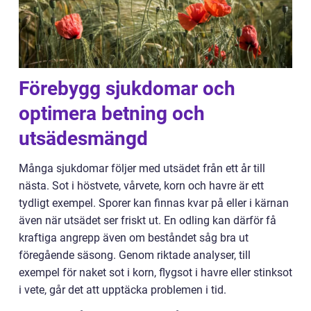
Förebygg sjukdomar och
optimera betning och
utsädesmängd
Många sjukdomar följer med utsädet från ett år till
nästa. Sot i höstvete, vårvete, korn och havre är ett
tydligt exempel. Sporer kan finnas kvar på eller i kärnan
även när utsädet ser friskt ut. En odling kan därför få
kraftiga angrepp även om beståndet såg bra ut
föregående säsong. Genom riktade analyser, till
exempel för naket sot i korn, flygsot i havre eller stinksot
i vete, går det att upptäcka problemen i tid.