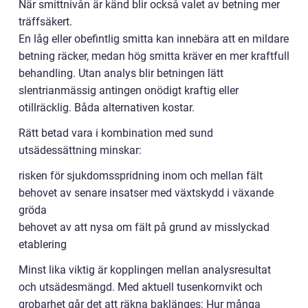
När smittnivån är känd blir också valet av betning mer
träffsäkert.
En låg eller obefintlig smitta kan innebära att en mildare
betning räcker, medan hög smitta kräver en mer kraftfull
behandling. Utan analys blir betningen lätt
slentrianmässig antingen onödigt kraftig eller
otillräcklig. Båda alternativen kostar.
Rätt betad vara i kombination med sund
utsädessättning minskar:
risken för sjukdomsspridning inom och mellan fält
behovet av senare insatser med växtskydd i växande
gröda
behovet av att nysa om fält på grund av misslyckad
etablering
Minst lika viktig är kopplingen mellan analysresultat
och utsädesmängd. Med aktuell tusenkornvikt och
grobarhet går det att räkna baklänges: Hur många