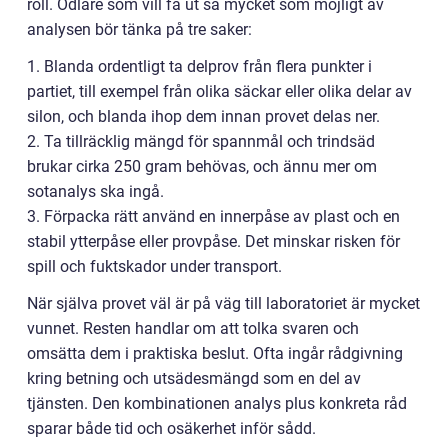
roll. Odlare som vill få ut så mycket som möjligt av
analysen bör tänka på tre saker:
1. Blanda ordentligt ta delprov från flera punkter i
partiet, till exempel från olika säckar eller olika delar av
silon, och blanda ihop dem innan provet delas ner.
2. Ta tillräcklig mängd för spannmål och trindsäd
brukar cirka 250 gram behövas, och ännu mer om
sotanalys ska ingå.
3. Förpacka rätt använd en innerpåse av plast och en
stabil ytterpåse eller provpåse. Det minskar risken för
spill och fuktskador under transport.
När själva provet väl är på väg till laboratoriet är mycket
vunnet. Resten handlar om att tolka svaren och
omsätta dem i praktiska beslut. Ofta ingår rådgivning
kring betning och utsädesmängd som en del av
tjänsten. Den kombinationen analys plus konkreta råd
sparar både tid och osäkerhet inför sådd.