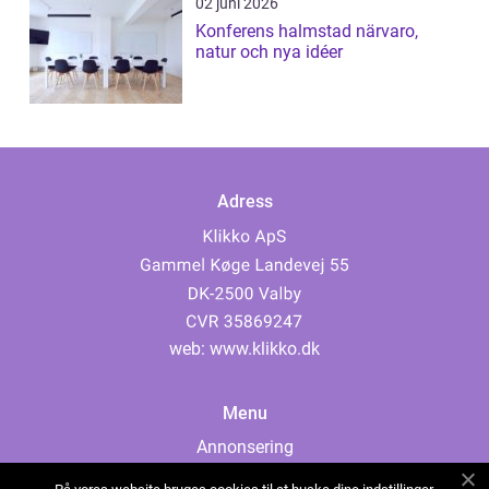
02 juni 2026
Konferens halmstad närvaro,
natur och nya idéer
Adress
web:
www.klikko.dk
Menu
Annonsering
Om oss