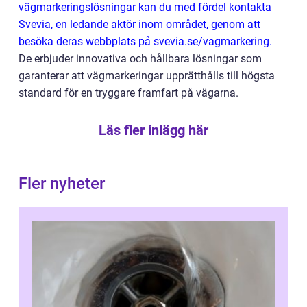
vägmarkeringslösningar kan du med fördel kontakta
Svevia, en ledande aktör inom området, genom att
besöka deras webbplats på
svevia.se/vagmarkering
.
De erbjuder innovativa och hållbara lösningar som
garanterar att vägmarkeringar upprätthålls till högsta
standard för en tryggare framfart på vägarna.
Läs fler inlägg här
Fler nyheter