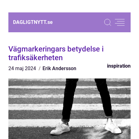
DAGLIGTNYTT.
se
Vägmarkeringars betydelse i
trafiksäkerheten
inspiration
24 maj 2024
Erik Andersson