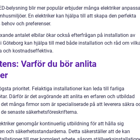
LED-belysning blir mer populär erbjuder många elektriker anpass
usmiljöer. En elektriker kan hjälpa till att skapa den perfekta
 behov och preferenser.
xande antalet elbilar ökar också efterfrågan på installation av
 i Göteborg kan hjälpa till med både installation och råd om vilk
a och kostnadseffektiva.
ns: Varför du bör anlita
ker
gsta prioritet. Felaktiga installationer kan leda till farliga
ötar. Därför är det avgörande att anlita en erfaren och utbildad
ns det många firmor som är specialiserade på att leverera säkra o
id de senaste säkerhetsföreskrifterna.
ktriker genomgår kontinuerlig utbildning för att hålla sig
n och säkerhetsstandarderna. Detta säkerställer att de kan
allationer till mer komplext arbete, såsom ställverksinstallation