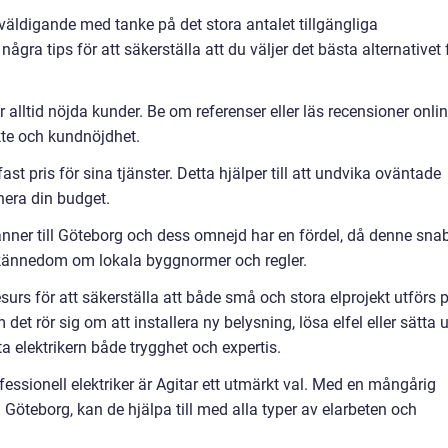
erväldigande med tanke på det stora antalet tillgängliga
några tips för att säkerställa att du väljer det bästa alternativet 
r alltid nöjda kunder. Be om referenser eller läs recensioner onli
ykte och kundnöjdhet.
ast pris för sina tjänster. Detta hjälper till att undvika oväntade
nera din budget.
nner till Göteborg och dess omnejd har en fördel, då denne sna
 kännedom om lokala byggnormer och regler.
resurs för att säkerställa att både små och stora elprojekt utförs 
 det rör sig om att installera ny belysning, lösa elfel eller sätta 
ta elektrikern både trygghet och expertis.
fessionell elektriker är Agitar ett utmärkt val. Med en mångårig
 Göteborg, kan de hjälpa till med alla typer av elarbeten och