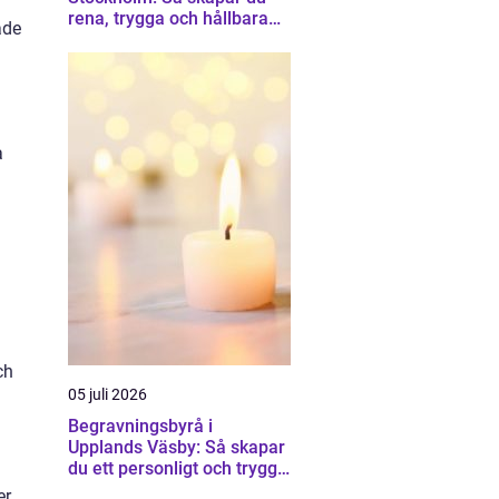
rena, trygga och hållbara
ade
trapphus
a
ch
05 juli 2026
Begravningsbyrå i
Upplands Väsby: Så skapar
du ett personligt och tryggt
avsked
er