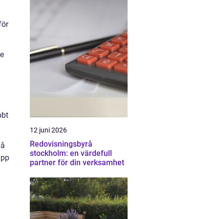
för
ne
bbt
12 juni 2026
Redovisningsbyrå
på
stockholm: en värdefull
upp
partner för din verksamhet