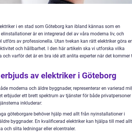
d elektriker i en stad som Göteborg kan ibland kännas som en
elinstallationer är en integrerad del av våra moderna liv, och
l utförs av professionella. Utan tvekan kan rätt elektriker göra e
ktivitet och hållbarhet. I den här artikeln ska vi utforska vilka
 och varför det är en bra idé att anlita experter när det kommer t
erbjuds av elektriker i Göteborg
både moderna och äldre byggnader, representerar en varierad mil
det erbjuder ett brett spektrum av tjänster för både privatpersoner
jänsterna inkluderar:
nga göteborgare behöver hjälp med allt från nyinstallationer i
ldre byggnader. En kvalificerad elektriker kan hjälpa till med allt
la och slita ledningar eller elcentraler.