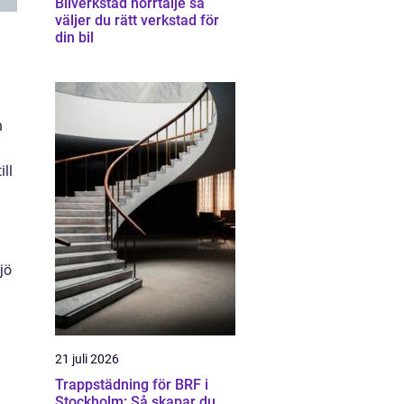
Bilverkstad norrtälje så
väljer du rätt verkstad för
din bil
n
ill
jö
21 juli 2026
Trappstädning för BRF i
Stockholm: Så skapar du