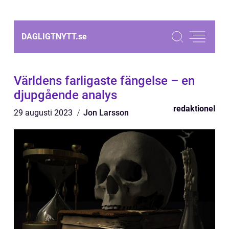
DAGLIGTNYTT.
se
Världens farligaste fängelse – en
djupgående analys
redaktionel
29 augusti 2023
Jon Larsson