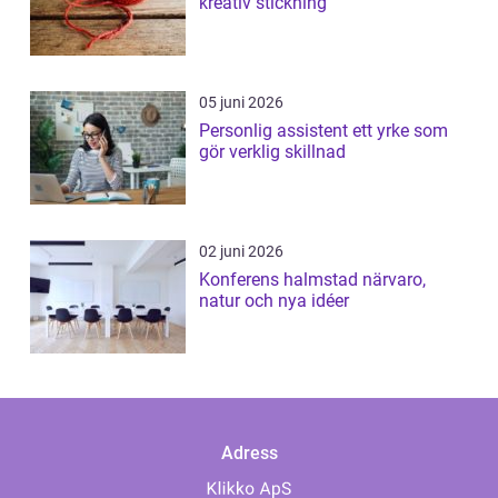
kreativ stickning
05 juni 2026
Personlig assistent ett yrke som
gör verklig skillnad
02 juni 2026
Konferens halmstad närvaro,
natur och nya idéer
Adress