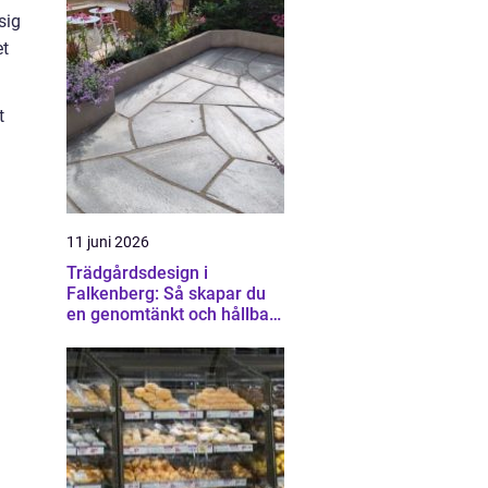
sig
et
t
11 juni 2026
Trädgårdsdesign i
Falkenberg: Så skapar du
en genomtänkt och hållbar
trädgård