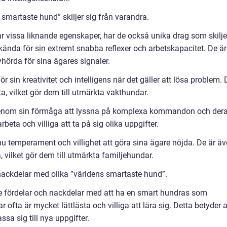
smartaste hund” skiljer sig från varandra.
 vissa liknande egenskaper, har de också unika drag som skilje
l kända för sin extremt snabba reflexer och arbetskapacitet. De är
rda för sina ägares signaler.
 sin kreativitet och intelligens när det gäller att lösa problem. 
, vilket gör dem till utmärkta vakthundar.
genom sin förmåga att lyssna på komplexa kommandon och der
beta och villiga att ta på sig olika uppgifter.
nu temperament och villighet att göra sina ägare nöjda. De är ä
vilket gör dem till utmärkta familjehundar.
nackdelar med olika ”världens smartaste hund”.
de fördelar och nackdelar med att ha en smart hundras som
 ofta är mycket lättlästa och villiga att lära sig. Detta betyder a
sa sig till nya uppgifter.