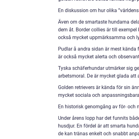
En diskussion om hur olika ”världens 
Även om de smartaste hundarna delar
dem åt. Border collies är till exempe
också mycket uppmärksamma och lyhö
Pudlar å andra sidan är mest kända för
är också mycket alerta och observanta
Tyska schäferhundar utmärker sig 
arbetsmoral. De är mycket glada att ar
Golden retrievers är kända för sin än
mycket sociala och anpassningsbara, 
En historisk genomgång av för- och 
Under årens lopp har det funnits bå
husdjur. En fördel är att smarta hundar
de kan tränas enkelt och snabbt anpas