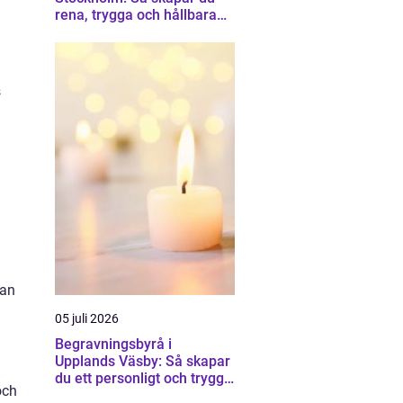
rena, trygga och hållbara
trapphus
s
kan
05 juli 2026
Begravningsbyrå i
Upplands Väsby: Så skapar
du ett personligt och tryggt
och
avsked