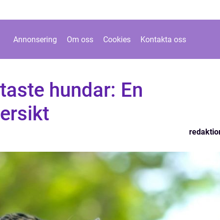
Annonsering
Om oss
Cookies
Kontakta oss
taste hundar: En
ersikt
redaktio