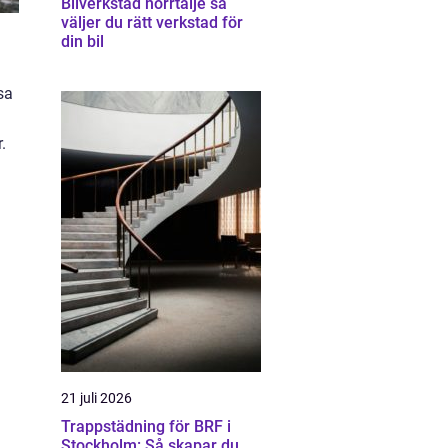
Bilverkstad norrtälje så
väljer du rätt verkstad för
din bil
sa
.
21 juli 2026
Trappstädning för BRF i
Stockholm: Så skapar du