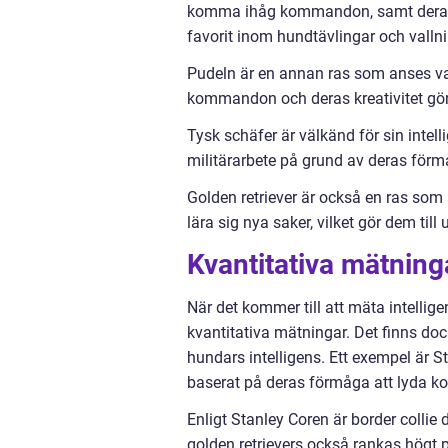
komma ihåg kommandon, samt deras na
favorit inom hundtävlingar och vallni
Pudeln är en annan ras som anses va
kommandon och deras kreativitet gör
Tysk schäfer är välkänd för sin inte
militärarbete på grund av deras förmå
Golden retriever är också en ras som 
lära sig nya saker, vilket gör dem til
Kvantitativa mätning
När det kommer till att mäta intelli
kvantitativa mätningar. Det finns doc
hundars intelligens. Ett exempel är St
baserat på deras förmåga att lyda 
Enligt Stanley Coren är border colli
golden retrievers också rankas högt p