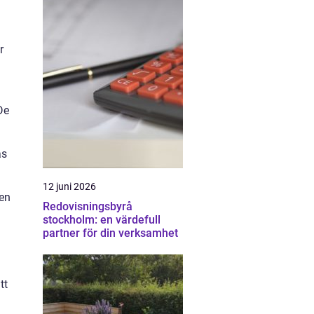
r
De
as
12 juni 2026
ven
Redovisningsbyrå
stockholm: en värdefull
partner för din verksamhet
tt