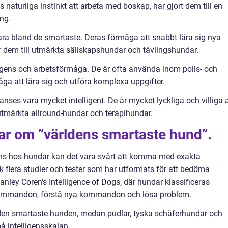
turliga instinkt att arbeta med boskap, har gjort dem till en
ng.
ra bland de smartaste. Deras förmåga att snabbt lära sig nya
 dem till utmärkta sällskapshundar och tävlingshundar.
lligens och arbetsförmåga. De är ofta använda inom polis- och
ga att lära sig och utföra komplexa uppgifter.
anses vara mycket intelligent. De är mycket lyckliga och villiga a
l utmärkta allround-hundar och terapihundar.
ar om ”världens smartaste hund”.
gens hos hundar kan det vara svårt att komma med exakta
k flera studier och tester som har utformats för att bedöma
anley Coren’s Intelligence of Dogs, där hundar klassificeras
kommandon, förstå nya kommandon och lösa problem.
e den smartaste hunden, medan pudlar, tyska schäferhundar och
å intelligensskalan.